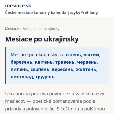
mesiace
.sk
České mesiace
Lunárny kalendár
Jazyky
Prehľady
Mesiace
›
Mesiace po ukrajinsky
Mesiace po ukrajinsky
Mesiace po ukrajinsky sú:
січень, лютий,
березень, квітень, травень, червень,
липень, серпень, вересень, жовтень,
листопад, грудень
.
Ukrajinčina používa pôvodné slovanské názvy
mesiacov — poetické pomenovania podľa
prírody a poľných prác. S češtinou a poľštinou