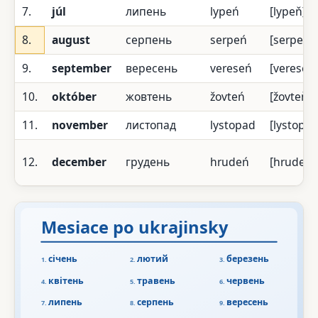
7.
júl
липень
lypeń
[lypeň]
8.
august
серпень
serpeń
[serpeň]
9.
september
вересень
vereseń
[vereseň
10.
október
жовтень
žovteń
[žovteň]
11.
november
листопад
lystopad
[lystopad
12.
december
грудень
hrudeń
[hrudeň]