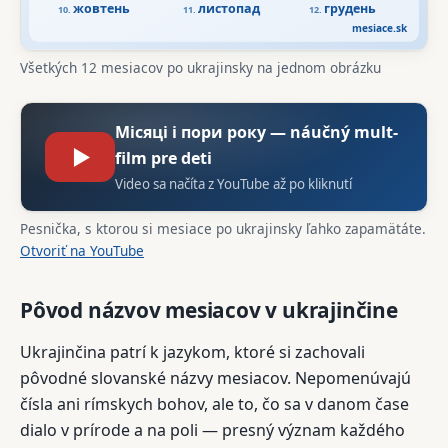
Všetkých 12 mesiacov po ukrajinsky na jednom obrázku
Місяці і пори року — náučný mult­
▶
film pre deti
Video sa načíta z YouTube až po kliknutí
Pesnička, s ktorou si mesiace po ukrajinsky ľahko zapamätáte.
Otvoriť na YouTube
Pôvod názvov mesiacov v ukrajinčine
Ukrajinčina patrí k jazykom, ktoré si zachovali
pôvodné slovanské názvy mesiacov. Nepomenúvajú
čísla ani rímskych bohov, ale to, čo sa v danom čase
dialo v prírode a na poli — presný význam každého