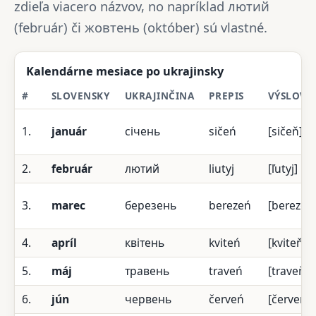
zdieľa viacero názvov, no napríklad лютий
(február) či жовтень (október) sú vlastné.
Kalendárne mesiace po ukrajinsky
#
SLOVENSKY
UKRAJINČINA
PREPIS
VÝSLOVN
1.
január
січень
sičeń
[sičeň]
2.
február
лютий
liutyj
[ľutyj]
3.
marec
березень
berezeń
[berezeň
4.
apríl
квітень
kviteń
[kviteň]
5.
máj
травень
traveń
[traveň]
6.
jún
червень
červeń
[červeň]