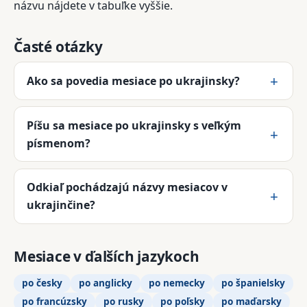
názvu nájdete v tabuľke vyššie.
Časté otázky
Ako sa povedia mesiace po ukrajinsky?
Píšu sa mesiace po ukrajinsky s veľkým
písmenom?
Odkiaľ pochádzajú názvy mesiacov v
ukrajinčine?
Mesiace v ďalších jazykoch
po česky
po anglicky
po nemecky
po španielsky
po francúzsky
po rusky
po poľsky
po maďarsky