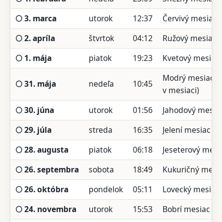
🌕 3. marca
utorok
12:37
Červivý mesiac
🌕 2. apríla
štvrtok
04:12
Ružový mesiac
🌕 1. mája
piatok
19:23
Kvetový mesiac
Modrý mesiac (
🌕 31. mája
nedeľa
10:45
v mesiaci)
🌕 30. júna
utorok
01:56
Jahodový mesia
🌕 29. júla
streda
16:35
Jelení mesiac
🌕 28. augusta
piatok
06:18
Jeseterový mesi
🌕 26. septembra
sobota
18:49
Kukuričný mesi
🌕 26. októbra
pondelok
05:11
Lovecký mesiac
🌕 24. novembra
utorok
15:53
Bobrí mesiac