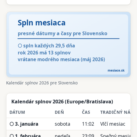
Kalendár splnov 2026 pre Slovensko
Kalendár splnov 2026 (Europe/Bratislava)
DÁTUM
DEŇ
ČAS
TRADIČNÝ NÁZO
🌕 3. januára
sobota
11:02
Vlčí mesiac
🌕 1. februára
nedeľa
23:09
Snežný mesiac