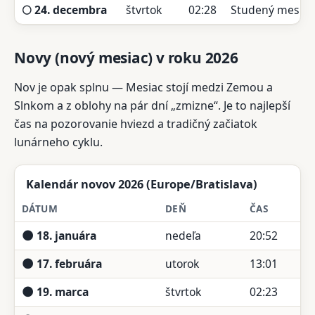
🌕 24. decembra
štvrtok
02:28
Studený mesiac
Novy (nový mesiac) v roku 2026
Nov je opak splnu — Mesiac stojí medzi Zemou a
Slnkom a z oblohy na pár dní „zmizne“. Je to najlepší
čas na pozorovanie hviezd a tradičný začiatok
lunárneho cyklu.
Kalendár novov 2026 (Europe/Bratislava)
DÁTUM
DEŇ
ČAS
🌑 18. januára
nedeľa
20:52
🌑 17. februára
utorok
13:01
🌑 19. marca
štvrtok
02:23