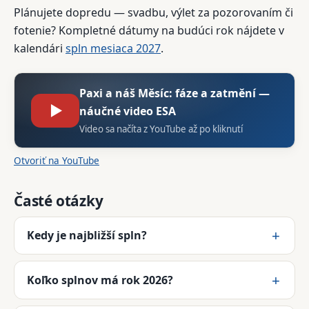
Plánujete dopredu — svadbu, výlet za pozorovaním či
fotenie? Kompletné dátumy na budúci rok nájdete v
kalendári
spln mesiaca 2027
.
Paxi a náš Měsíc: fáze a zatmění —
▶
náučné video ESA
Video sa načíta z YouTube až po kliknutí
Otvoriť na YouTube
Časté otázky
Kedy je najbližší spln?
Koľko splnov má rok 2026?