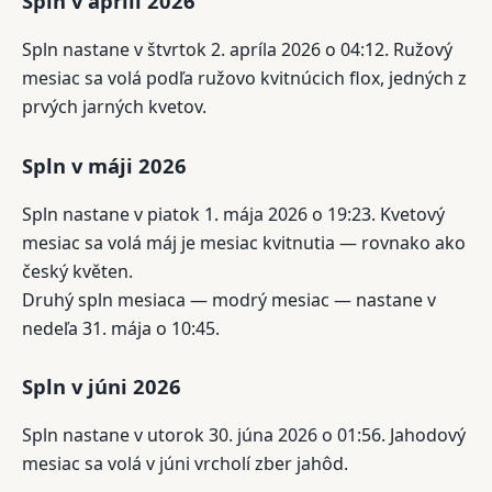
Spln v apríli 2026
Spln nastane v štvrtok 2. apríla 2026 o 04:12. Ružový
mesiac sa volá podľa ružovo kvitnúcich flox, jedných z
prvých jarných kvetov.
Spln v máji 2026
Spln nastane v piatok 1. mája 2026 o 19:23. Kvetový
mesiac sa volá máj je mesiac kvitnutia — rovnako ako
český květen.
Druhý spln mesiaca — modrý mesiac — nastane v
nedeľa 31. mája o 10:45.
Spln v júni 2026
Spln nastane v utorok 30. júna 2026 o 01:56. Jahodový
mesiac sa volá v júni vrcholí zber jahôd.