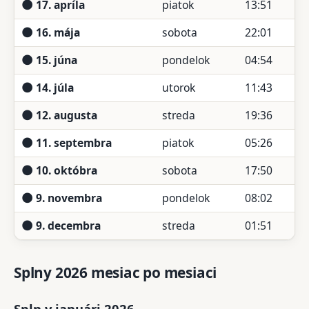
🌑 17. apríla
piatok
13:51
🌑 16. mája
sobota
22:01
🌑 15. júna
pondelok
04:54
🌑 14. júla
utorok
11:43
🌑 12. augusta
streda
19:36
🌑 11. septembra
piatok
05:26
🌑 10. októbra
sobota
17:50
🌑 9. novembra
pondelok
08:02
🌑 9. decembra
streda
01:51
Splny 2026 mesiac po mesiaci
Spln v januári 2026