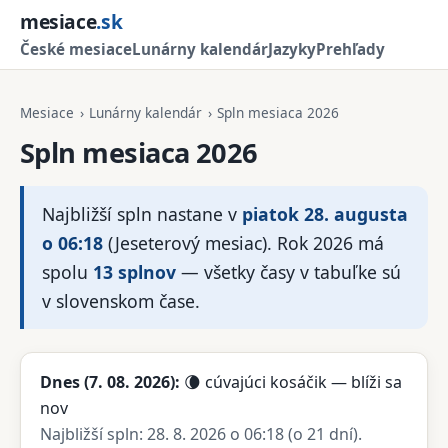
mesiace
.sk
České mesiace
Lunárny kalendár
Jazyky
Prehľady
Mesiace
›
Lunárny kalendár
›
Spln mesiaca 2026
Spln mesiaca 2026
Najbližší spln nastane v
piatok 28. augusta
o 06:18
(Jeseterový mesiac). Rok 2026 má
spolu
13 splnov
— všetky časy v tabuľke sú
v slovenskom čase.
Dnes (
7. 08. 2026
):
🌘 cúvajúci kosáčik — blíži sa
nov
Najbližší spln: 28. 8. 2026 o 06:18 (o 21 dní).