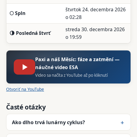
štvrtok 24. decembra 2026
🌕 Spln
o 02:28
streda 30. decembra 2026
🌗 Posledná štvrť
o 19:59
Paxi a náš Měsíc: fáze a zatmění —
▶
náučné video ESA
Video sa načíta z YouTube až po kliknutí
Otvoriť na YouTube
Časté otázky
Ako dlho trvá lunárny cyklus?