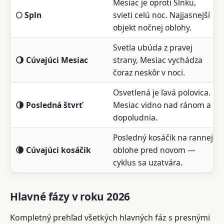
Mesiac je oproti Slnku,
🌕 Spln
svieti celú noc. Najjasnejší
objekt nočnej oblohy.
Svetla ubúda z pravej
🌖 Cúvajúci Mesiac
strany, Mesiac vychádza
čoraz neskôr v noci.
Osvetlená je ľavá polovica.
🌗 Posledná štvrť
Mesiac vidno nad ránom a
dopoludnia.
Posledný kosáčik na rannej
🌘 Cúvajúci kosáčik
oblohe pred novom —
cyklus sa uzatvára.
Hlavné fázy v roku 2026
Kompletný prehľad všetkých hlavných fáz s presnými