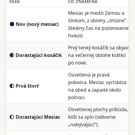
FÁZA
ČO ZNAMENÁ
Mesiac je medzi Zemou a
Slnkom, z oblohy „zmizne“.
🌑 Nov (nový mesiac)
Ideálny čas na pozorovanie
hviezd.
Prvý tenký kosáčik sa objaví
🌒 Dorastajúci kosáčik
na večernej oblohe krátko
po nove.
Osvetlená je pravá
polovica. Mesiac vychádza
🌓 Prvá štvrť
na obed a zapadá okolo
polnoci.
Osvetlenej plochy pribúda,
🌔 Dorastajúci Mesiac
blíži sa spln (odborne
„nabývajúci“).