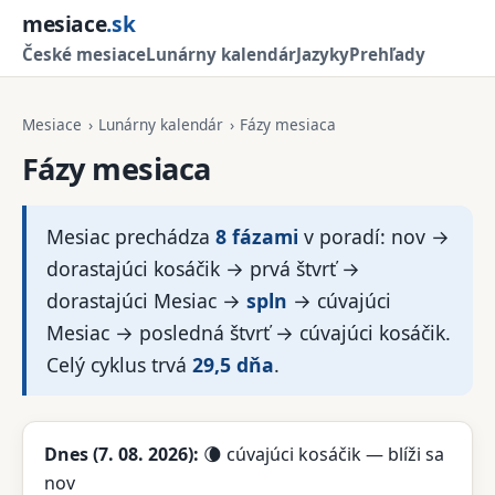
mesiace
.sk
České mesiace
Lunárny kalendár
Jazyky
Prehľady
Mesiace
›
Lunárny kalendár
›
Fázy mesiaca
Fázy mesiaca
Mesiac prechádza
8 fázami
v poradí: nov →
dorastajúci kosáčik → prvá štvrť →
dorastajúci Mesiac →
spln
→ cúvajúci
Mesiac → posledná štvrť → cúvajúci kosáčik.
Celý cyklus trvá
29,5 dňa
.
Dnes (
7. 08. 2026
):
🌘 cúvajúci kosáčik — blíži sa
nov