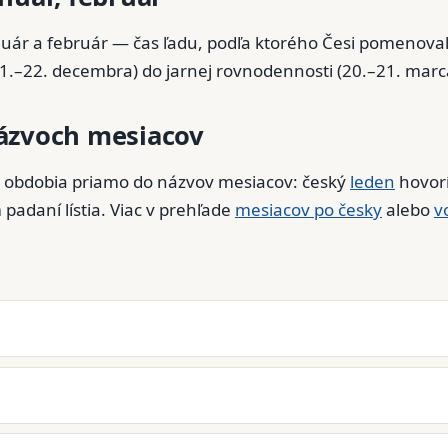
ár a február — čas ľadu, podľa ktorého Česi pomenovali
1.–22. decembra) do jarnej rovnodennosti (20.–21. marc
ázvoch mesiacov
né obdobia priamo do názvov mesiacov: český
leden
hovorí
padaní lístia. Viac v prehľade
mesiacov po česky
alebo
v