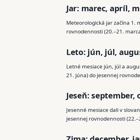
Jar: marec, apríl, m
Meteorologická jar začína 1. 
rovnodennosti (20.–21. marca)
Leto: jún, júl, augu
Letné mesiace jún, júl a augus
21. júna) do jesennej rovnod
Jeseň: september,
Jesenné mesiace dali v slovan
jesennej rovnodennosti (22.–
Zima: december, ja