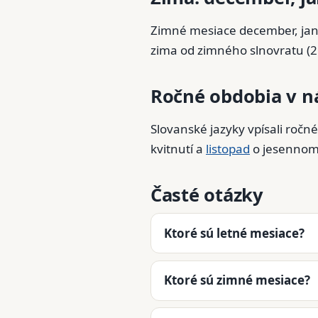
Zimné mesiace december, janu
zima od zimného slnovratu (2
Ročné obdobia v n
Slovanské jazyky vpísali roč
kvitnutí a
listopad
o jesennom 
Časté otázky
Ktoré sú letné mesiace?
Ktoré sú zimné mesiace?