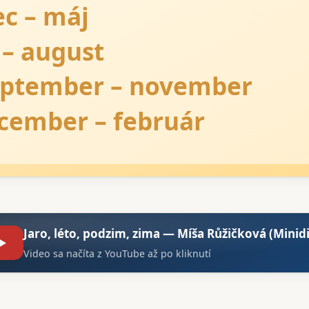
Jaro, léto, podzim, zima — Míša Růžičková (Minid
▶
Video sa načíta z YouTube až po kliknutí