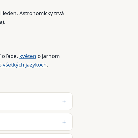
 leden. Astronomicky trvá
a).
 o ľade,
květen
o jarnom
o všetkých jazykoch
.