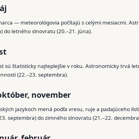
áj
marca — meteorológovia počítajú s celými mesiacmi. Astr
 do letného slnovratu (20.–21. júna).
st
t sú štatisticky najteplejšie v roku. Astronomicky trvá le
ennosti (22.–23. septembra).
 október, november
ských jazykoch mená podľa vresu, ruje a padajúceho líst
23. septembra) do zimného slnovratu (21.–22. decembra
nuár, február