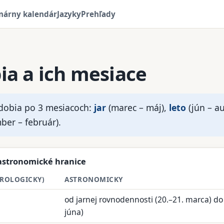
nárny kalendár
Jazyky
Prehľady
a a ich mesiace
bdobia po 3 mesiacoch:
jar
(marec – máj),
leto
(jún – a
er – február).
astronomické hranice
OROLOGICKY)
ASTRONOMICKY
od jarnej rovnodennosti (20.–21. marca) do
júna)