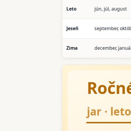
Leto
jún, júl, august
Jeseň
september, októ
Zima
december, január