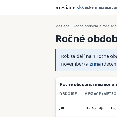
mesiace
.sk
České mesiace
Lu
Mesiace
›
Ročné obdobia a mesiace
Ročné obdobi
Rok sa delí na 4 ročné o
november) a
zima
(decemb
Ročné obdobia: mesiace a 
OBDOBIE
MESIACE (METE
Jar
marec, apríl, máj