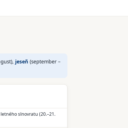
ugust),
jeseň
(september –
 letného slnovratu (20.–21.