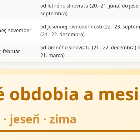
od letného slnovratu (20.–21. júna) do jes
septembra)
od jesennej rovnodennosti (22.–23. septe
ber, november
(21.–22. decembra)
od zimného slnovratu (21.–22. decembra) d
, február
21. marca)