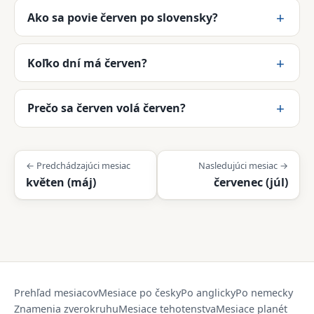
Ako sa povie červen po slovensky?
Koľko dní má červen?
Prečo sa červen volá červen?
← Predchádzajúci mesiac
Nasledujúci mesiac →
květen (máj)
červenec (júl)
Prehľad mesiacov
Mesiace po česky
Po anglicky
Po nemecky
Znamenia zverokruhu
Mesiace tehotenstva
Mesiace planét