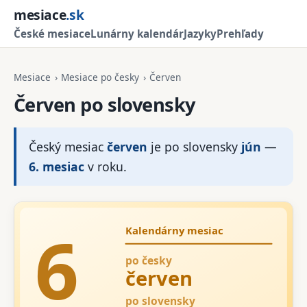
mesiace
.sk
České mesiace
Lunárny kalendár
Jazyky
Prehľady
Mesiace
›
Mesiace po česky
›
Červen
Červen po slovensky
Český mesiac
červen
je po slovensky
jún
—
6. mesiac
v roku.