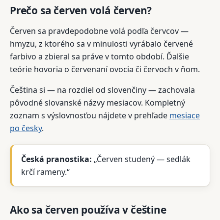
Prečo sa červen volá červen?
Červen sa pravdepodobne volá podľa červcov —
hmyzu, z ktorého sa v minulosti vyrábalo červené
farbivo a zbieral sa práve v tomto období. Ďalšie
teórie hovoria o červenaní ovocia či červoch v ňom.
Čeština si — na rozdiel od slovenčiny — zachovala
pôvodné slovanské názvy mesiacov. Kompletný
zoznam s výslovnosťou nájdete v prehľade
mesiace
po česky
.
Česká pranostika:
„Červen studený — sedlák
krčí rameny.“
Ako sa červen používa v češtine