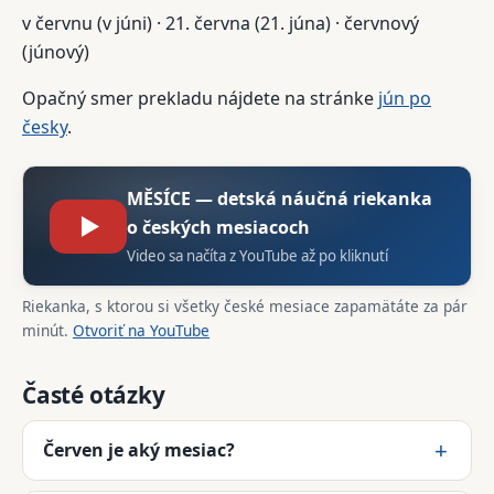
v červnu (v júni) · 21. června (21. júna) · červnový
(júnový)
Opačný smer prekladu nájdete na stránke
jún po
česky
.
MĚSÍCE — detská náučná riekanka
▶
o českých mesiacoch
Video sa načíta z YouTube až po kliknutí
Riekanka, s ktorou si všetky české mesiace zapamätáte za pár
minút.
Otvoriť na YouTube
Časté otázky
Červen je aký mesiac?