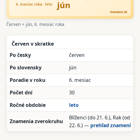
Červen = jún, 6. mesiac roka
Červen v skratke
Po česky
červen
Po slovensky
jún
Poradie v roku
6. mesiac
Počet dní
30
Ročné obdobie
leto
Blíženci (do 21. 6.), Rak (od
Znamenia zverokruhu
22. 6.) —
prehľad znamení